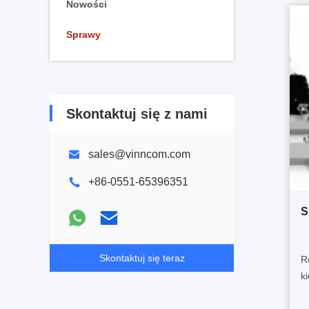
Nowości
Sprawy
Skontaktuj się z nami
sales@vinncom.com
+86-0551-65396351
S
Skontaktuj się teraz
R
k
s