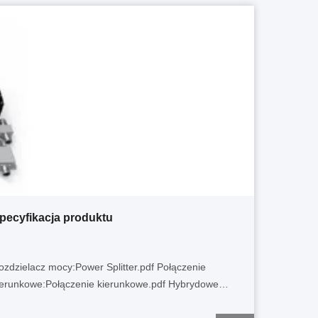
pecyfikacja produktu
ozdzielacz mocy:Power Splitter.pdf Połączenie
ierunkowe:Połączenie kierunkowe.pdf Hybrydowe
przęgło (kombinator):Hybrydowy sprzęgacz.pdf