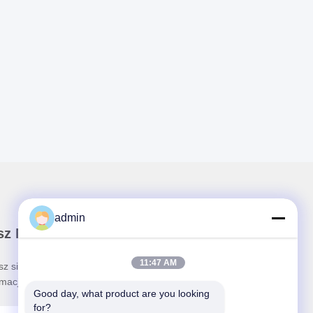
admin
sz Newsletter
11:47 AM
sz się do naszego biuletynu z rabatami i innymi
rmacjami.
Good day, what product are you looking 
for?