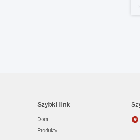
T
ł
d
...
Szybki link
Sz
Dom
Produkty