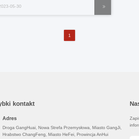
apper:Tapper.pdf Atenuator:Atenuator.pdf / Wykryty
2023-05-30
adunek:Wykorzystanie urządzeń do przechowywania
anych Izolator:Izolacja.pdf Krążnik:Wydanie w języku
1
ybki kontakt
Na
Adres
Zapi
info
Droga GangHuai, Nowa Strefa Przemysłowa, Miasto GangJi,
Hrabstwo ChangFeng, Miasto HeFei, Prowincja AnHui