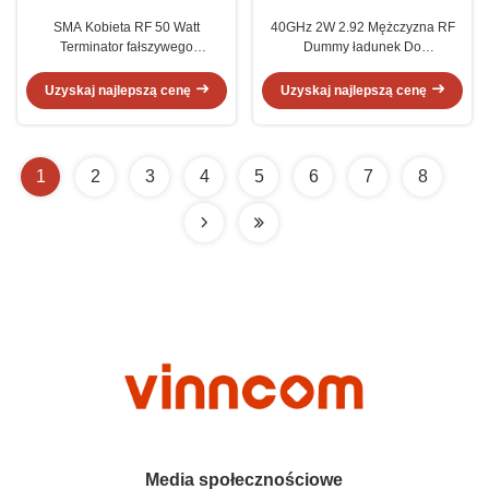
SMA Kobieta RF 50 Watt
40GHz 2W 2.92 Mężczyzna RF
Terminator fałszywego
Dummy ładunek Do
obciążenia 26GHz 50 Ohm
wewnętrznych zewnętrznych
Uzyskaj najlepszą cenę
Uzyskaj najlepszą cenę
1
2
3
4
5
6
7
8
Media społecznościowe