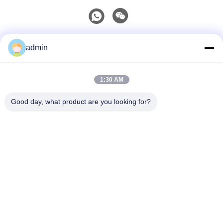
Szybki kontakt
admin
Tel
1:30 AM
0086-551-65396351
Good day, what product are you looking for?
Wiadomość Elektroniczna
sales@vinncom.com
Adres
Droga GangHuai, Nowa Strefa Przemysłowa, Miasto
GangJi, Hrabstwo ChangFeng, Miasto HeFei, Prowincja
AnHui