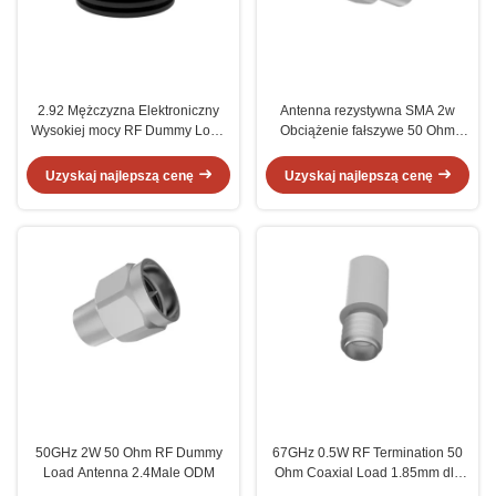
2.92 Mężczyzna Elektroniczny
Antenna rezystywna SMA 2w
Wysokiej mocy RF Dummy Load
Obciążenie fałszywe 50 Ohm
50 ohm DC-40GHz 20W
2.4Male 50GHz
Uzyskaj najlepszą cenę
Uzyskaj najlepszą cenę
50GHz 2W 50 Ohm RF Dummy
67GHz 0.5W RF Termination 50
Load Antenna 2.4Male ODM
Ohm Coaxial Load 1.85mm dla
IBS/DAS/BTS