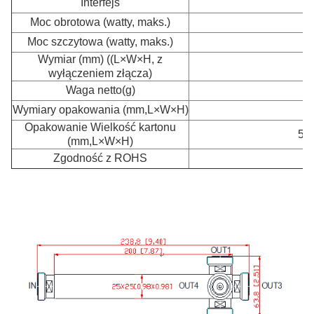
Interfejs
D
Moc obrotowa (watty, maks.)
Moc szczytowa (watty, maks.)
Wymiar (mm) ((L×W×H, z
2
wyłączeniem złącza)
Waga netto
(g)
Wymiary opakowania (mm,L×W×H)
2
Opakowanie Wielkość kartonu
580
(mm,L×W×H)
Zgodność z ROHS
-