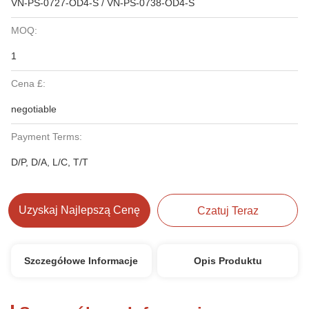
VN-PS-0727-OD4-S / VN-PS-0738-OD4-S
MOQ:
1
Cena £:
negotiable
Payment Terms:
D/P, D/A, L/C, T/T
Uzyskaj Najlepszą Cenę
Czatuj Teraz
Szczegółowe Informacje
Opis Produktu