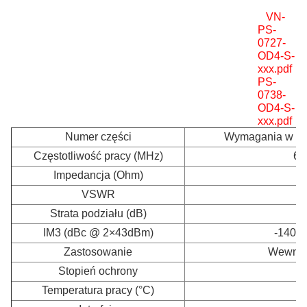
VN-
PS-
0727-
OD4-S-
xxx.pdf
V
PS-
0738-
OD4-S-
xxx.pdf
Numer części
Wymagania w zak
Częstotliwość pracy (MHz)
69
Impedancja (Ohm)
VSWR
Strata podziału (dB)
IM3 (dBc @ 2×43dBm)
-140 / 
Zastosowanie
Wewnętr
Stopień ochrony
Temperatura pracy (°C)