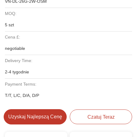
VN-DL-26G-2W-OSM
MOQ:
5 szt
Cena £:
negotiable
Delivery Time:
2-4 tygodnie
Payment Terms:
T/T, L/C, D/A, D/P
Uzyskaj Najlepszą Cenę
Czatuj Teraz