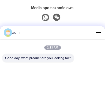
Media społecznościowe
Szybki kontakt
admin
Tel
2:13 AM
0086-551-65396351
Good day, what product are you looking for?
Wiadomość Elektroniczna
sales@vinncom.com
Adres
Droga GangHuai, Nowa Strefa Przemysłowa, Miasto
GangJi, Hrabstwo ChangFeng, Miasto HeFei, Prowincja
AnHui