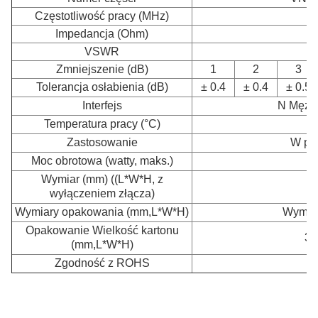
Częstotliwość pracy (MHz)
Impedancja (Ohm)
VSWR
Zmniejszenie (dB)
1
2
3
Tolerancja osłabienia (dB)
± 0.4
± 0.4
± 0.5
Interfejs
N Mężcz
Temperatura pracy (°C)
Zastosowanie
W po
Moc obrotowa (watty, maks.)
Wymiar (mm) ((L*W*H, z
wyłączeniem złącza)
Wymiary opakowania (mm,L*W*H)
Wymaga
Opakowanie Wielkość kartonu
35
(mm,L*W*H)
Zgodność z ROHS
- 