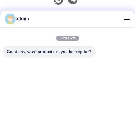
Szybki kontakt
admin
Tel
12:43 PM
0086-551-65396351
Good day, what product are you looking for?
Wiadomość Elektroniczna
sales@vinncom.com
Adres
Droga GangHuai, Nowa Strefa Przemysłowa, Miasto
GangJi, Hrabstwo ChangFeng, Miasto HeFei, Prowincja
AnHui
Polityka Prywatności
|
Sitemap