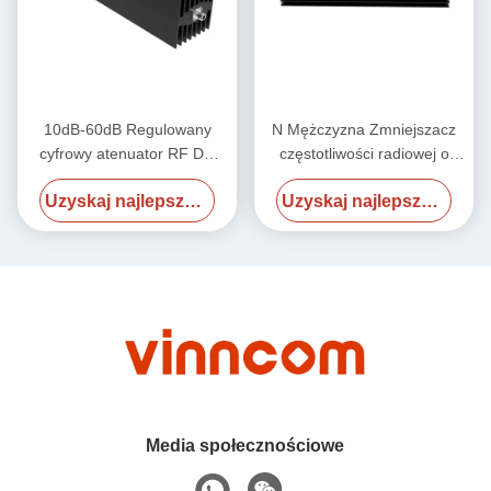
10dB-60dB Regulowany
N Mężczyzna Zmniejszacz
cyfrowy atenuator RF DC
częstotliwości radiowej o
18GHz 600W N Kobieta N
dużej mocy dla radia 18 GHz
Uzyskaj najlepszą cenę
Uzyskaj najlepszą cenę
Kobieta
500w
Media społecznościowe