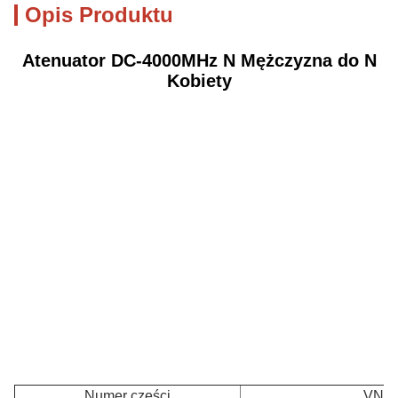
Opis Produktu
Atenuator DC-4000MHz N Mężczyzna do N
Kobiety
Numer części
VN-A