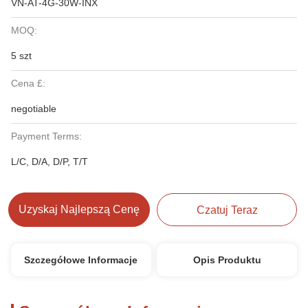
VN-AT-4G-30W-INX
MOQ:
5 szt
Cena £:
negotiable
Payment Terms:
L/C, D/A, D/P, T/T
Uzyskaj Najlepszą Cenę
Czatuj Teraz
Szczegółowe Informacje
Opis Produktu