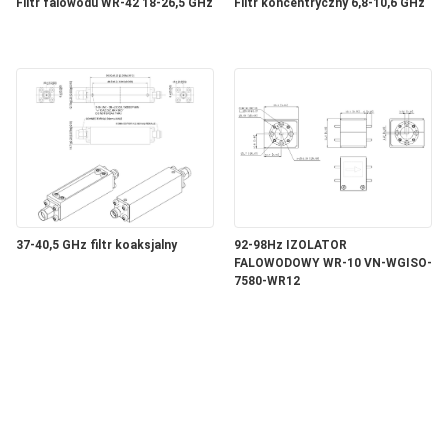
Filtr falowodu WR-42 18-26,5 GHz
Filtr koncentryczny 6,8-10,6 GHz
37-40,5 GHz filtr koaksjalny
92-98Hz IZOLATOR
FALOWODOWY WR-10 VN-WGISO-
7580-WR12