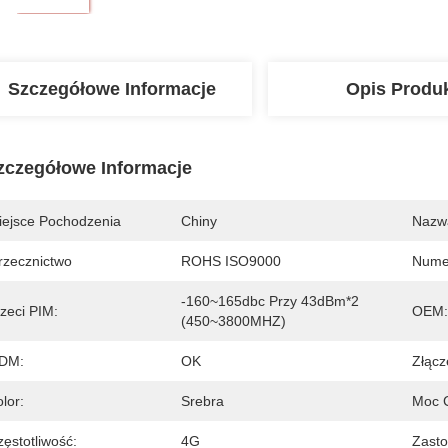
Szczegółowe Informacje
Opis Produ
zczegółowe Informacje
iejsce Pochodzenia
Chiny
Nazw
rzecznictwo
ROHS ISO9000
Nume
-160~165dbc Przy 43dBm*2 
zeci PIM:
OEM:
(450~3800MHZ)
DM:
OK
Złącz
lor:
Srebra
Moc C
ęstotliwość:
4G
Zasto