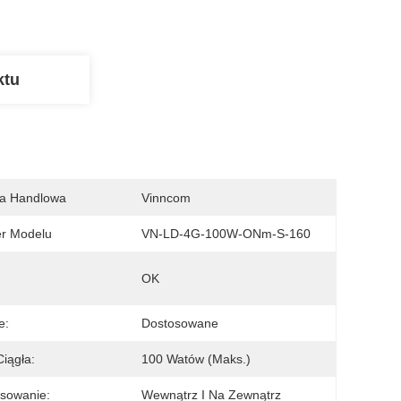
ktu
a Handlowa
Vinncom
r Modelu
VN-LD-4G-100W-ONm-S-160
OK
e:
Dostosowane
iągła:
100 Watów (maks.)
sowanie:
Wewnątrz I Na Zewnątrz