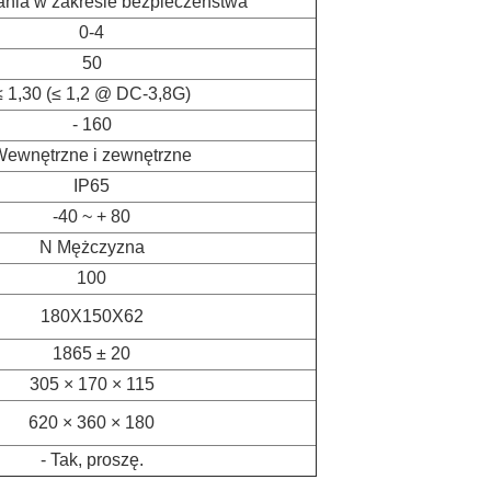
ia w zakresie bezpieczeństwa
0-4
50
≤ 1,30 (≤ 1,2 @ DC-3,8G)
- 160
ewnętrzne i zewnętrzne
IP65
-40 ~ + 80
N Mężczyzna
100
180X150X62
1865 ± 20
305 × 170 × 115
620 × 360 × 180
- Tak, proszę.