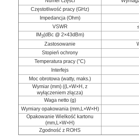
Numer części
Wymagan
Częstotliwość pracy (GHz)
Impedancja (Ohm)
VSWR
IM
(dBc @ 2×43dBm)
3
Zastosowanie
W
Stopień ochrony
Temperatura pracy (°C)
Interfejs
Moc obrotowa (watty, maks.)
Wymiar (mm) ((L×W×H, z
wyłączeniem złącza)
Waga netto (g)
Wymiary opakowania (mm,L×W×H)
Opakowanie Wielkość kartonu
(mm,L×W×H)
Zgodność z ROHS