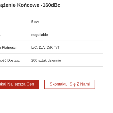
ążenie Końcowe -160dBc
5 szt
:
negotiable
 Płatności:
L/C, D/A, D/P, T/T
ość Dostaw:
200 sztuk dziennie
kaj Najlepszą Cenę
Skontaktuj Się Z Nami