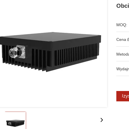
Obci
MOQ:
Cena £
Metoda
Wydajn
Uzys