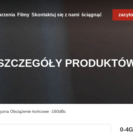
rzenia
Filmy
Skontaktuj się z nami
ściągnąć
zacyt
SZCZEGÓŁY PRODUKTÓ
yzna Obciążenie końcowe -160dBc
0-4G