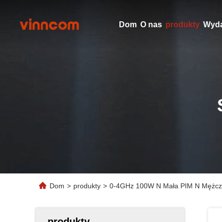
Dom
O nas
produkty
Wyda
Dom
>
produkty
>
0-4GHz 100W N Mała PIM N Mężcz
produkty