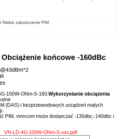
5 Niskie zakończenie PIM
, 
 Obciążenie końcowe -160dBc
Bc@43dBm*2
WR
res
4G-100W-ONm-S-160.
Wykorzystanie obciążenia
ealne
PIM (DAS) i bezprzewodowych urządzeń małych
i.
ść PIM, vinncom może dostarczać -130dbc,-140dbc i
VN-LD-4G-100W-ONm-S-xxx.pdf