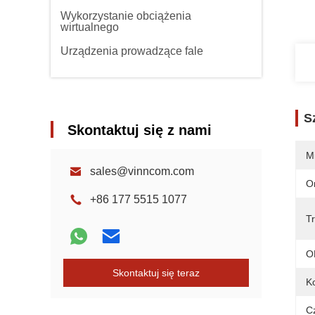
Wykorzystanie obciążenia
wirtualnego
Urządzenia prowadzące fale
S
Skontaktuj się z nami
M
sales@vinncom.com
O
+86 177 5515 1077
Tr
O
Skontaktuj się teraz
Ko
Cz