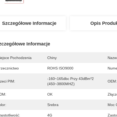
Szczegółowe Informacje
Opis Produ
zczegółowe Informacje
iejsce Pochodzenia
Chiny
Nazw
rzecznictwo
ROHS ISO9000
Nume
-160~165dbc Przy 43dBm*2 
zeci PIM:
OEM:
(450~3800MHZ)
DM:
OK
Złącz
lor:
Srebra
Moc C
ęstotliwość:
4G
Zasto