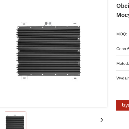
Obci
Moc
MOQ:
Cena £
Metoda
Wydajn
Uzys