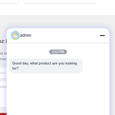
admin
sz Newsletter
2:13 PM
sz się do naszego biuletynu z rabatami i innymi
rmacjami.
Good day, what product are you looking 
for?