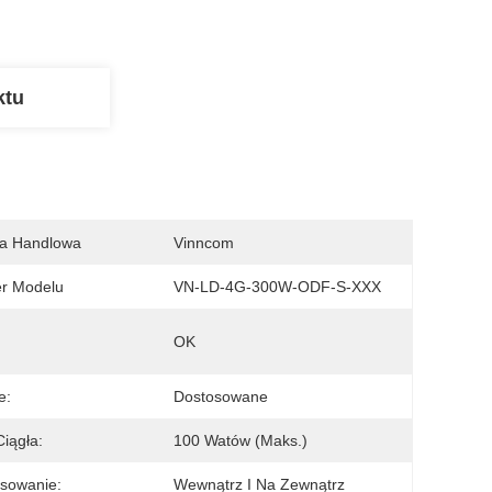
ktu
a Handlowa
Vinncom
r Modelu
VN-LD-4G-300W-ODF-S-XXX
OK
e:
Dostosowane
iągła:
100 Watów (maks.)
sowanie:
Wewnątrz I Na Zewnątrz