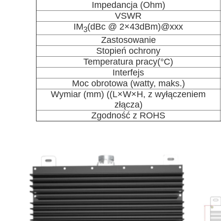
Impedancja (Ohm)
VSWR
IM
(dBc @ 2×43dBm)@xxx
3
Zastosowanie
Stopień ochrony
Temperatura pracy
(°C)
Interfejs
Moc obrotowa (watty, maks.)
Wymiar (mm) ((L×W×H, z wyłączeniem
złącza)
Zgodność z ROHS