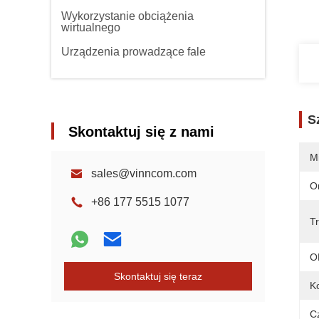
Wykorzystanie obciążenia
wirtualnego
Urządzenia prowadzące fale
S
Skontaktuj się z nami
M
sales@vinncom.com
O
+86 177 5515 1077
Tr
O
Skontaktuj się teraz
Ko
Cz