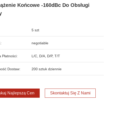
ążenie Końcowe -160dBc Do Obsługi
y
5 szt
:
negotiable
 Płatności:
L/C, D/A, D/P, T/T
ość Dostaw:
200 sztuk dziennie
kaj Najlepszą Cenę
Skontaktuj Się Z Nami