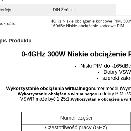
terfejs:
DIN Żeńskie
4GHz Niskie obciążenie końcowe PIM
, 
300
dkreślić:
160dBc Niskie obciążenie końcowe PIM
pis Produktu
0-4GHz 300W Niskie obciążenie 
Niski PIM do -165d
Dobry VS
szeroki zak
Wykorzystanie obciążenia wirtualnego
numer modelu
Wyma
ma dobry PIM i 
Wykorzystanie obciążenia wirtualnego
VSWR może być 1.25:1.
Wykorzystanie obciążenia wir
Numer części
Częstotliwość pracy (GHz)