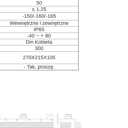
50
≤ 1.25
-150/-160/-165
Wewnętrzne i zewnętrzne
IP65
-40 ~ + 80
Din Kobieta
300
270X215X105
- Tak, proszę.