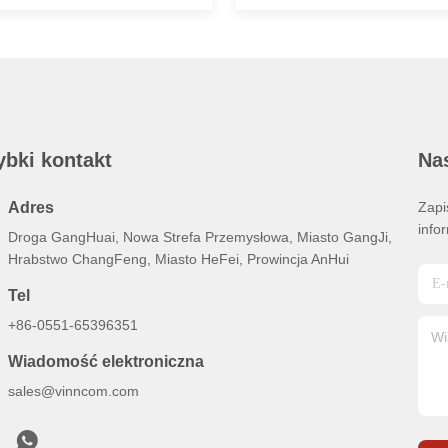
ybki kontakt
Na
Adres
Zapi
info
Droga GangHuai, Nowa Strefa Przemysłowa, Miasto GangJi,
Hrabstwo ChangFeng, Miasto HeFei, Prowincja AnHui
Tel
+86-0551-65396351
Wiadomość elektroniczna
sales@vinncom.com