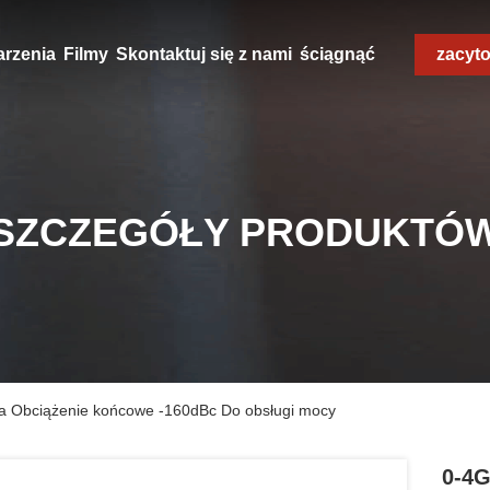
rzenia
Filmy
Skontaktuj się z nami
ściągnąć
zacyt
SZCZEGÓŁY PRODUKTÓ
a Obciążenie końcowe -160dBc Do obsługi mocy
0-4G