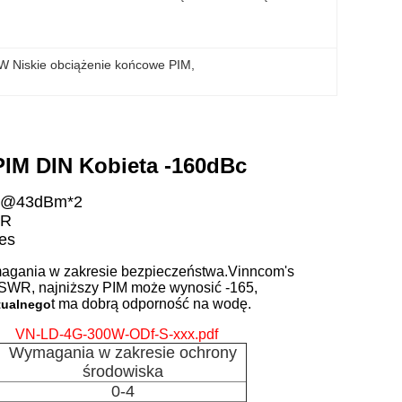
W Niskie obciążenie końcowe PIM
, 
PIM DIN Kobieta -160dBc
Bc@43dBm*2
WR
res
gania w zakresie bezpieczeństwa
.
Vinncom's
VSWR, najniższy PIM może wynosić -165,
t ma dobrą odporność na wodę.
tualnego
VN-LD-4G-300W-ODf-S-xxx.pdf
Wymagania w zakresie ochrony
środowiska
0-4