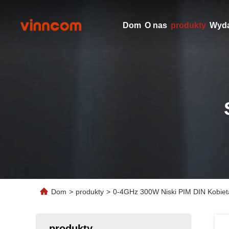
Dom
O nas
produkty
Wyda
Dom
>
produkty
>
0-4GHz 300W Niski PIM DIN Kobiet
produkty